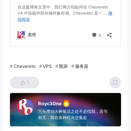
#
Chevereto
#
VPS
#
图床
#
服务器
1
Royc30ne
万头攒动火树银花之处不必找我，若与
相见，我在各种灯火交集处