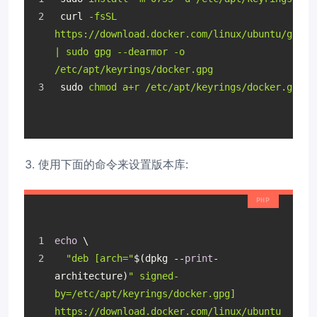
curl
-fsSL 
https://download.docker.com/linux/ubuntu/gpg 
| sudo gpg --dearmor -o 
/etc/apt/keyrings/docker.gpg
sudo
chmod a+r /etc/apt/keyrings/docker.gpg
使用下面的命令来设置版本库:
echo
 \
"deb [arch="
$(dpkg --
print
-
architecture)
" signed-
by=/etc/apt/keyrings/docker.gpg] 
https://download.docker.com/linux/ubuntu 