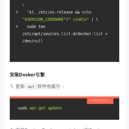
\
  "
$(. /etc/os-release && 
echo
"$VERSION_CODENAME"
)
" stable"
 | \
  sudo tee 
/etc/apt/sources.
list
.d/docker.
list
 > 
/dev/
null
安装Docker引擎
更新
软件包索引：
apt
sudo
apt-get update