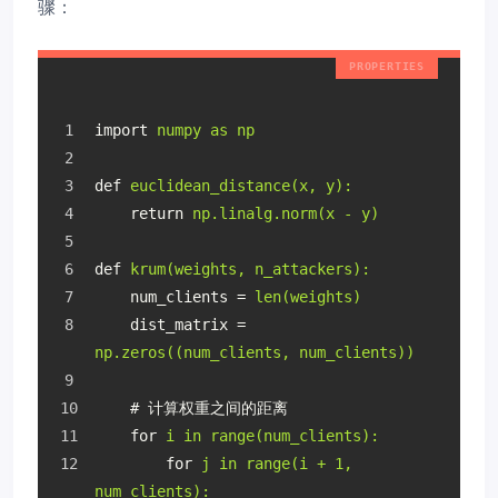
骤：
import
numpy as np
def
euclidean_distance(x, y):
return
np.linalg.norm(x - y)
def
krum(weights, n_attackers):
num_clients
 = 
len(weights)
dist_matrix
 = 
np.zeros((num_clients, num_clients))
    # 计算权重之间的距离
for
i in range(num_clients):
for
j in range(i + 1, 
num_clients):