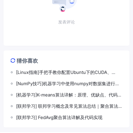
发表评论
猜你喜欢
[Linux指南]手把手教你配置Ubuntu下的CUDA、
cuDNN环境
[NumPy技巧]机器学习中使用numpy对数据集进行保
存以集中管理
[机器学习]K-means算法详解：原理、优缺点、代码实
现、变体及实际应用
[联邦学习] 联邦学习概念及常见算法总结｜聚合算法｜
防御算法｜攻击算法
[联邦学习] FedAvg聚合算法详解及代码实现