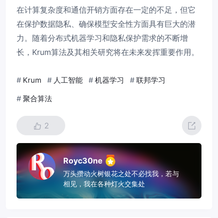
在计算复杂度和通信开销方面存在一定的不足，但它
在保护数据隐私、确保模型安全性方面具有巨大的潜
力。随着分布式机器学习和隐私保护需求的不断增
长，Krum算法及其相关研究将在未来发挥重要作用。
#
Krum
#
人工智能
#
机器学习
#
联邦学习
#
聚合算法
2
Royc30ne
万头攒动火树银花之处不必找我，若与
相见，我在各种灯火交集处