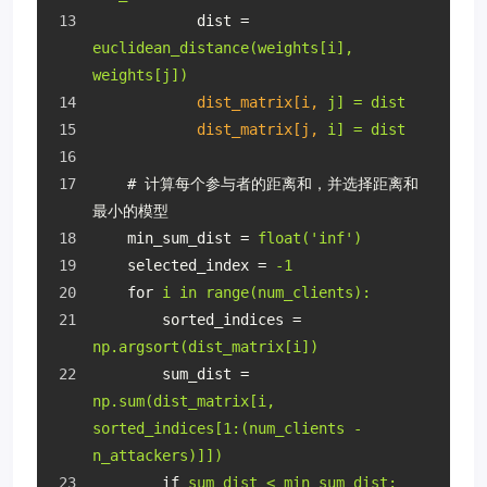
dist
 = 
euclidean_distance(weights[i], 
weights[j])
dist_matrix[i,
j] = dist
dist_matrix[j,
i] = dist
    # 计算每个参与者的距离和，并选择距离和
最小的模型
min_sum_dist
 = 
float('inf')
selected_index
 = 
-1
for
i in range(num_clients):
sorted_indices
 = 
np.argsort(dist_matrix[i])
sum_dist
 = 
np.sum(dist_matrix[i, 
sorted_indices[1:(num_clients - 
n_attackers)]])
if
sum_dist < min_sum_dist: