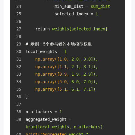
min_sum_dist
 = 
sum_dist
selected_index
 = 
i
return
weights[selected_index]
# 示例：5个参与者的本地模型权重
local_weights
 = 
[
np.array([1.0,
2.0, 3.0]),
np.array([1.1,
2.1, 3.1]),
np.array([0.9,
1.9, 2.9]),
np.array([5.0,
6.0, 7.0]),
np.array([5.1,
6.1, 7.1])
]
n_attackers
 = 
1
aggregated_weight
 = 
krum(local_weights, n_attackers)
print("Aggregated
weight:", 