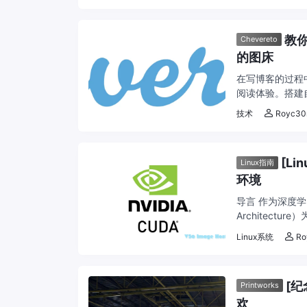
教你
Chevereto
的图床
在写博客的过程
阅读体验。搭建
行压缩和优化，减
技术
Royc30
[L
Linux指南
环境
导言 作为深度学习和
Architect
如何 ...
Linux系统
Ro
[纪
Printworks
欢