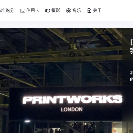
准跑分
信用卡
摄影
音乐
关于
•
•
•
的