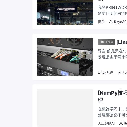
我的PRINTWORK
然早已听闻Prin
音乐
Royc30
[L
Linux指南
导言 前几天在对z
发现是由于网卡不
下对网卡 ...
Linux系统
Ro
[NumPy
理
在机器学习中，
处理都是必不可
理。在这篇文章中
人工智能AI
R