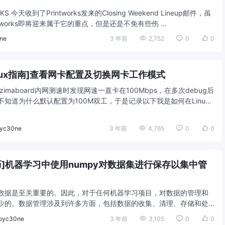
S 今天收到了Printworks发来的Closing Weekend Lineup邮件，虽
tworks即将迎来属于它的重点，但是还是不免有些伤 ...
ne
3 年前
2,752
0
0
inux指南]查看网卡配置及切换网卡工作模式
imaboard内网测速时发现网速一直卡在100Mbps，在多次debug后
知道为什么默认配置为100M双工，于是记录以下我是如何在Linux
yc30ne
3 年前
4,765
0
0
技巧]机器学习中使用numpy对数据集进行保存以集中管
数据是至关重要的。因此，对于任何机器学习项目，对数据的管理和
少的。数据管理涉及到许多方面，包括数据的收集、清理、存储和处
，我们将讨论如何使用NumPy来保存 ...
oyc30ne
3 年前
3,105
0
0